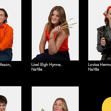
lsson,
Lisel Elgh Hynne,
Lovisa Herm
Na18a
Na18a