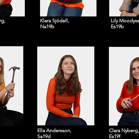
rg,
Klara Sjödell,
Lily Moodys
Na19b
Es19b
Ella Andersson,
Clara Nyberg,
Sa19d
Es19f