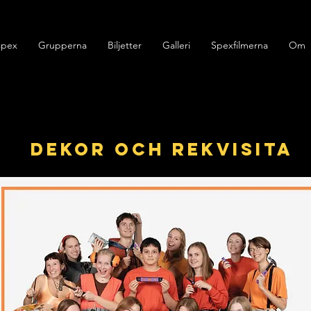
spex
Grupperna
Biljetter
Galleri
Spexfilmerna
Om
DEkor och rekvisita