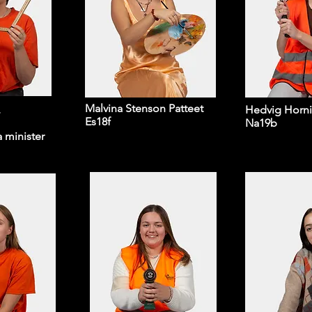
Malvina Stenson Patteet
,
Hedvig Horni
Es18f
Na19b
a
minister